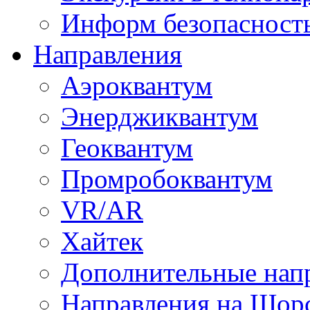
Информ безопасност
Направления
Аэроквантум
Энерджиквантум
Геоквантум
Промробоквантум
VR/AR
Хайтек
Дополнительные нап
Направления на Щор