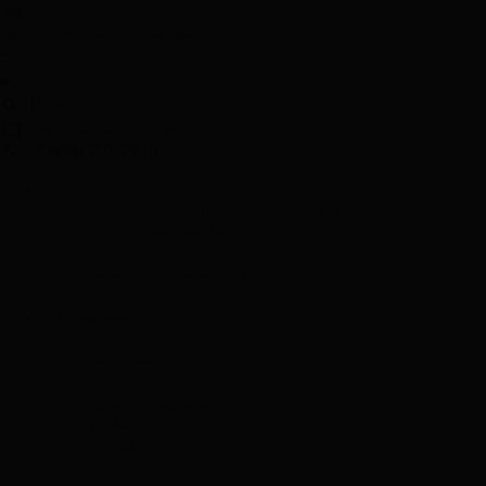
Версия для слабовидящих
En
Ru
kvantoriumvrn@govvrn.ru
+7 (473) 207-27-01
О нас
Сведения об образовательной организации
Расписание занятий
Как записаться
Экскурсии в технопарк
Информ безопасность
Направления
Аэроквантум
Энерджиквантум
Геоквантум
Промробоквантум
VR/AR
Хайтек
Дополнительные направления