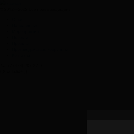
© 2012—2022 Все права защищены
О нас
Направления
Мероприятия
Новости
Проекты
Противодействие коррупции
Контакты
+7 (473) 207-27-01
{{$root.slider}}
З