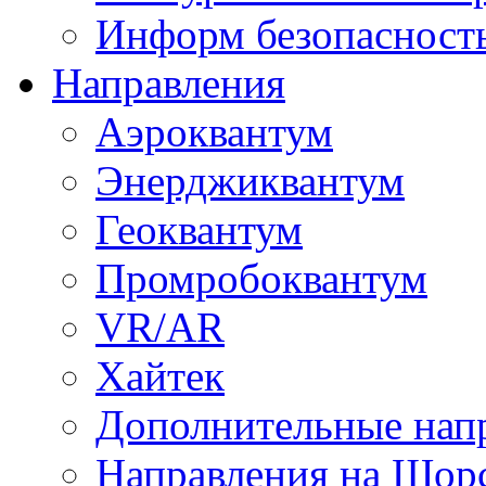
Информ безопасност
Направления
Аэроквантум
Энерджиквантум
Геоквантум
Промробоквантум
VR/AR
Хайтек
Дополнительные нап
Направления на Щор