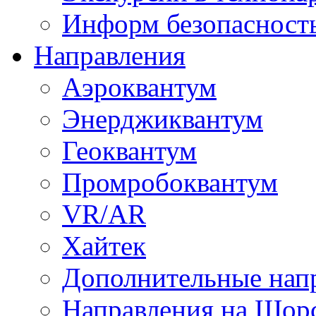
Информ безопасност
Направления
Аэроквантум
Энерджиквантум
Геоквантум
Промробоквантум
VR/AR
Хайтек
Дополнительные нап
Направления на Щор