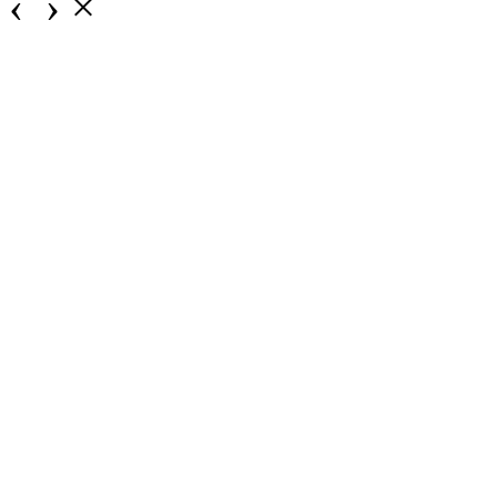
‹
›
×