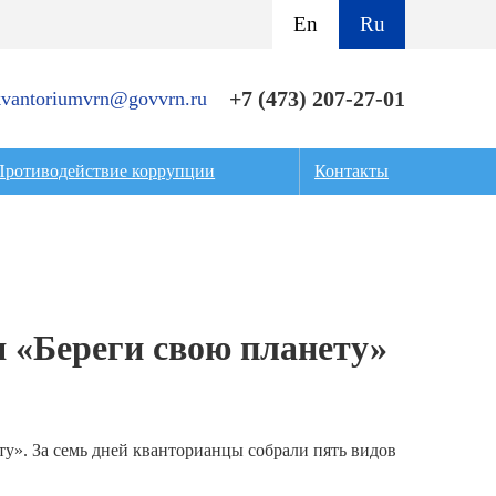
En
Ru
+7 (473) 207-27-01
kvantoriumvrn@govvrn.ru
Противодействие коррупции
Контакты
я «Береги свою планету»
ту». За семь дней кванторианцы собрали пять видов