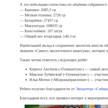
А это небольшая статистика по объёмам собранного 
— Крышки: 2085,5 гр
— Мелкая техника: 2726 гр
— Батарейки: 27457 гр
— Макулатура: 108035 гр
— Книгообмен: 107 штук
— Общий вес вторсырья: 140,3 кг
Наибольший вклад в сохранение экологии внесли об
званием «Самого экологичного квантума», которое о
Также хотим отметить следующих ребят:
Кирилл Аксёнов («Геоквантум») — самый акти
Максим Лубянский («Геоквантум») — участник
Илья Мотин («Медианаправление») — участни
Ребята получат благодарности от
Экоцентра «Собир
Благодарим всех, кто проявил интерес к мероприяти